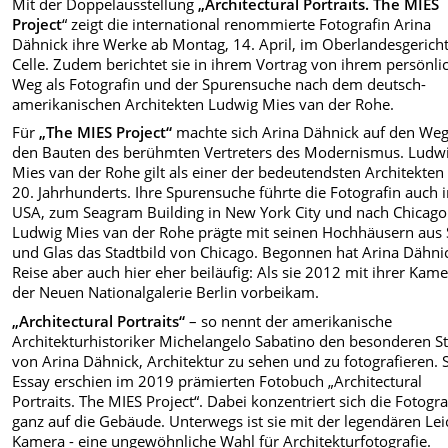
Mit der Doppelausstellung
„Architectural Portraits. The MIES
Project
“ zeigt die international renommierte Fotografin Arina
Dähnick ihre Werke ab Montag, 14. April, im Oberlandesgerich
Celle. Zudem berichtet sie in ihrem Vortrag
von ihrem persönli
Weg als Fotografin und der Spurensuche nach dem deutsch-
amerikanischen Architekten Ludwig Mies van der Rohe.
Für
„The MIES Project“
machte sich Arina Dähnick auf den Weg
den Bauten des berühmten Vertreters des Modernismus. Ludw
Mies van der Rohe gilt als einer der bedeutendsten Architekten
20. Jahrhunderts. Ihre Spurensuche führte die Fotografin auch i
USA, zum Seagram Building in New York City und nach Chicago
Ludwig Mies van der Rohe prägte mit seinen Hochhäusern aus 
und Glas das Stadtbild von Chicago. Begonnen hat Arina Dähni
Reise aber auch hier eher beiläufig: Als sie 2012 mit ihrer Kam
der Neuen Nationalgalerie Berlin vorbeikam.
„Architectural Portraits“
– so nennt der amerikanische
Architekturhistoriker Michelangelo Sabatino den besonderen St
von Arina Dähnick, Architektur zu sehen und zu fotografieren. 
Essay erschien im 2019 prämierten Fotobuch „Architectural
Portraits. The MIES Project“. Dabei konzentriert sich die Fotogra
ganz auf die Gebäude. Unterwegs ist sie mit der legendären Le
Kamera - eine ungewöhnliche Wahl für Architekturfotografie.