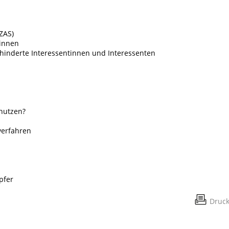
ZAS)
innen
hinderte Interessentinnen und Interessenten
z
nutzen?
verfahren
n
pfer
Druc