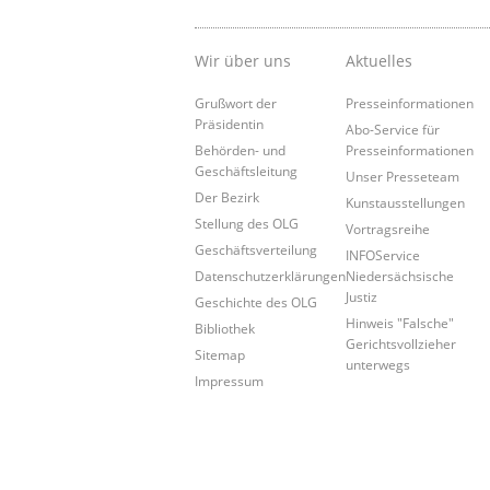
Wir über uns
Aktuelles
Grußwort der
Presseinformationen
Präsidentin
Abo-Service für
Behörden- und
Presseinformationen
Geschäftsleitung
Unser Presseteam
Der Bezirk
Kunstausstellungen
Stellung des OLG
Vortragsreihe
Geschäftsverteilung
INFOService
Datenschutzerklärungen
Niedersächsische
Justiz
Geschichte des OLG
Hinweis "Falsche"
Bibliothek
Gerichtsvollzieher
Sitemap
unterwegs
Impressum