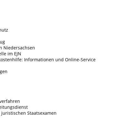
hutz
zug
n Niedersachsen
lle im EJN
ostenhilfe: Informationen und Online-Service
ngen
verfahren
reitungsdienst
 juristischen Staatsexamen