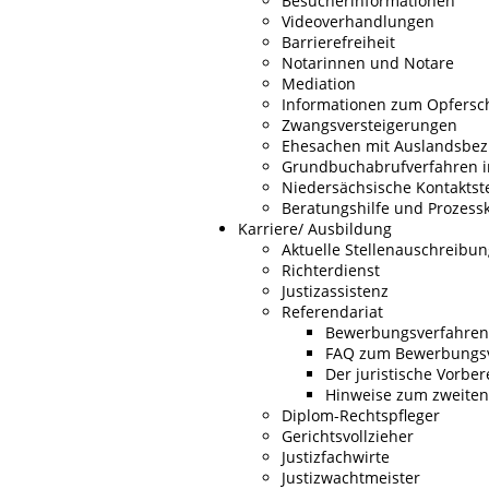
Besucherinformationen
Videoverhandlungen
Barrierefreiheit
Notarinnen und Notare
Mediation
Informationen zum Opfersc
Zwangsversteigerungen
Ehesachen mit Auslandsbe
Grundbuchabrufverfahren i
Niedersächsische Kontaktste
Beratungshilfe und Prozessk
Karriere/ Ausbildung
Aktuelle Stellenauschreibu
Richterdienst
Justizassistenz
Referendariat
Bewerbungsverfahren
FAQ zum Bewerbungs
Der juristische Vorbe
Hinweise zum zweiten
Diplom-Rechtspfleger
Gerichtsvollzieher
Justizfachwirte
Justizwachtmeister