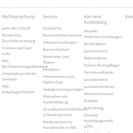
Rechtsprechung
Service
Karriere/
Kon
Ausbildung
Justiz der Zukunft
Justizportal
Aktuelle
Richterliche
Besucherinformationen
Stellenauschreibungen
Geschäftsverteilung
Videoverhandlungen
Richterdienst
Commercial Court
Barrierefreiheit
Justizassistenz
Celle
Notarinnen und
Referendariat
Nds.
Notare
Diplom-Rechtspfleger
Rechtsprechungsdatenbank
Mediation
Gerichtsvollzieher
Unterhaltsrechtliche
Informationen zum
Leitlinien
Justizfachwirte
Opferschutz
Nds.
Justizwachtmeister
Zwangsversteigerungen
Anwaltsgerichtshof
Nachwuchsscouts
Ehesachen mit
Praktika
Auslandsbezug
Zukunftstag
Grundbuchabrufverfahren
in Niedersachsen
Zentrale
Ausbildungsstelle
Niedersächsische
(ZAS)
Kontaktstelle im EJN