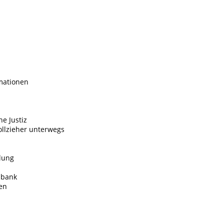
rmationen
e Justiz
ollzieher unterwegs
ilung
nbank
ien