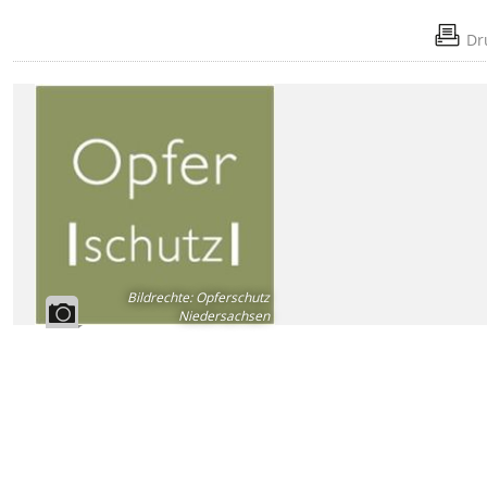
Dr
Bildrechte
:
Opferschutz
Niedersachsen