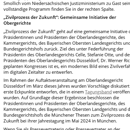
Smollich vom Niedersächsischen Justizministerium zu Gast sein
vollständige Programm finden Sie in der rechten Spalte.
„Zivilprozess der Zukunft“: Gemeinsame Initiative der
Obergerichte
„Zivilprozess der Zukunft" geht auf eine gemeinsame Initiative 
Präsidentinnen und Präsidenten der Oberlandesgerichte, des
Kammergerichts, des Bayerischen Obersten Landesgerichts un
Bundesgerichtshofs zurück. Ziel des unter Federführung der
Präsidentin des Oberlandesgerichts Celle, Stefanie Otte, und de
Präsidenten des Oberlandesgerichts Düsseldorf, Dr. Werner Ric
geplanten Kongresses ist es, ein modernes Bild eines Zivilverfa
im digitalen Zeitalter zu entwerfen.
Im Rahmen der Auftaktveranstaltung am Oberlandesgericht
Düsseldorf im März dieses Jahres wurden Vorschläge diskutier
erste Eckpunkte entworfen, die in einem
Tagungsband
veröffent
wurden. Auf Grundlage dieser Ergebnisse beschlossen die
Präsidentinnen und Präsidenten der Oberlandesgerichte, des
Kammergerichts, des Bayerischen Obersten Landgerichts und 
Bundesgerichtshofs die Münchener Thesen zum Zivilprozess d
Zukunft bei ihrer Jahrestagung im Mai 2024 in München.
Wenn Sie als Pressevertreterin oder Pressevertreter an der