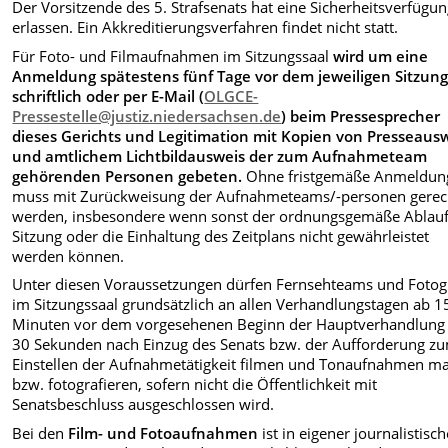
Der Vorsitzende des 5. Strafsenats hat eine Sicherheitsverfügu
erlassen. Ein Akkreditierungsverfahren findet nicht statt.
Für Foto- und Filmaufnahmen im Sitzungssaal
wird um eine
Anmeldung spätestens fünf Tage vor dem jeweiligen Sitzung
schriftlich oder per E-Mail (
OLGCE-
Pressestelle@justiz.niedersachsen.de
)
beim Pressesprecher
dieses Gerichts und Legitimation mit Kopien von Presseaus
und amtlichem Lichtbildausweis der zum Aufnahmeteam
gehörenden Personen gebeten.
Ohne fristgemäße Anmeldun
muss mit Zurückweisung der Aufnahmeteams/-personen gerec
werden, insbesondere wenn sonst der ordnungsgemäße Ablauf
Sitzung oder die Einhaltung des Zeitplans nicht gewährleistet
werden können.
Unter diesen Voraussetzungen dürfen Fernsehteams und Fotog
im Sitzungssaal grundsätzlich an allen Verhandlungstagen ab 1
Minuten vor dem vorgesehenen Beginn der Hauptverhandlung 
30 Sekunden nach Einzug des Senats bzw. der Aufforderung z
Einstellen der Aufnahmetätigkeit filmen und Tonaufnahmen m
bzw. fotografieren, sofern nicht die Öffentlichkeit mit
Senatsbeschluss ausgeschlossen wird.
Bei den
Film- und Fotoaufnahmen
ist in eigener journalistisch