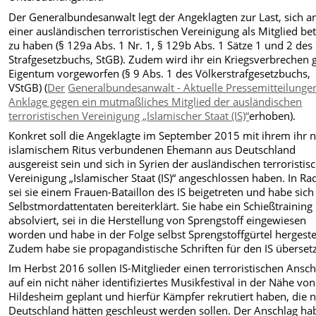
Der Generalbundesanwalt legt der Angeklagten zur Last, sich a
einer ausländischen terroristischen Vereinigung als Mitglied bete
zu haben (§ 129a Abs. 1 Nr. 1, § 129b Abs. 1 Sätze 1 und 2 des
Strafgesetzbuchs, StGB). Zudem wird ihr ein Kriegsverbrechen 
Eigentum vorgeworfen (§ 9 Abs. 1 des Völkerstrafgesetzbuchs,
VStGB) (
Der
Generalbundesanwalt - Aktuelle Pressemitteilungen
Anklage gegen ein mutmaßliches Mitglied der ausländischen
terroristischen Vereinigung „Islamischer Staat (IS)“
erhoben).
Konkret soll die Angeklagte im September 2015 mit ihrem ihr 
islamischem Ritus verbundenen Ehemann aus Deutschland
ausgereist sein und sich in Syrien der ausländischen terroristis
Vereinigung „Islamischer Staat (IS)“ angeschlossen haben. In Ra
sei sie einem Frauen-Bataillon des IS beigetreten und habe sich
Selbstmordattentaten bereiterklärt. Sie habe ein Schießtraining
absolviert, sei in die Herstellung von Sprengstoff eingewiesen
worden und habe in der Folge selbst Sprengstoffgürtel hergestel
Zudem habe sie propagandistische Schriften für den IS übersetz
Im Herbst 2016 sollen IS-Mitglieder einen terroristischen Ansch
auf ein nicht näher identifiziertes Musikfestival in der Nähe von
Hildesheim geplant und hierfür Kämpfer rekrutiert haben, die 
Deutschland hätten geschleust werden sollen. Der Anschlag ha