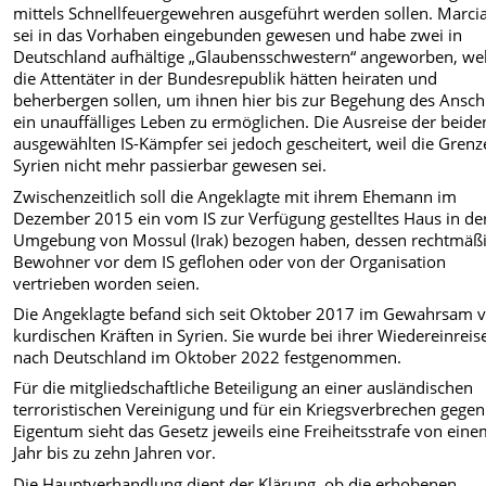
mittels Schnellfeuergewehren ausgeführt werden sollen. Marci
sei in das Vorhaben eingebunden gewesen und habe zwei in
Deutschland aufhältige „Glaubensschwestern“ angeworben, we
die Attentäter in der Bundesrepublik hätten heiraten und
beherbergen sollen, um ihnen hier bis zur Begehung des Ansch
ein unauffälliges Leben zu ermöglichen. Die Ausreise der beide
ausgewählten IS-Kämpfer sei jedoch gescheitert, weil die Grenz
Syrien nicht mehr passierbar gewesen sei.
Zwischenzeitlich soll die Angeklagte mit ihrem Ehemann im
Dezember 2015 ein vom IS zur Verfügung gestelltes Haus in de
Umgebung von Mossul (Irak) bezogen haben, dessen rechtmäß
Bewohner vor dem IS geflohen oder von der Organisation
vertrieben worden seien.
Die Angeklagte befand sich seit Oktober 2017 im Gewahrsam 
kurdischen Kräften in Syrien. Sie wurde bei ihrer Wiedereinreis
nach Deutschland im Oktober 2022 festgenommen.
Für die mitgliedschaftliche Beteiligung an einer ausländischen
terroristischen Vereinigung und für ein Kriegsverbrechen gegen
Eigentum sieht das Gesetz jeweils eine Freiheitsstrafe von ein
Jahr bis zu zehn Jahren vor.
Die Hauptverhandlung dient der Klärung, ob die erhobenen