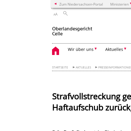
Zum Niedersachsen-Portal
Ministerien
A
A
Wir über uns
Aktuelles
STARTSEITE
AKTUELLES
PRESSEINFORMATION
Strafvollstreckung g
Haftaufschub zurüc