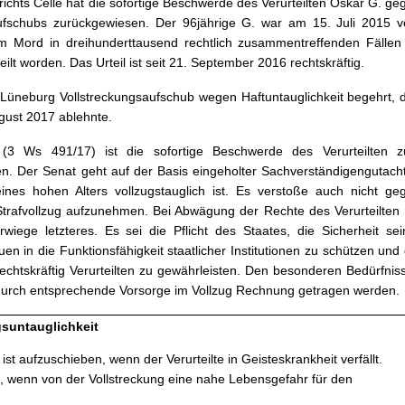
richts Celle hat die sofortige Beschwerde des Verurteilten Oskar G. ge
aufschubs zurückgewiesen. Der 96jährige G. war am 15. Juli 2015 
m Mord in dreihunderttausend rechtlich zusammentreffenden Fällen
eilt worden. Das Urteil ist seit 21. September 2016 rechtskräftig.
t Lüneburg Vollstreckungsaufschub wegen Haftuntauglichkeit begehrt, 
gust 2017 ablehnte.
 (3 Ws 491/17) ist die sofortige Beschwerde des Verurteilten 
ben. Der Senat geht auf der Basis eingeholter Sachverständigengutach
eines hohen Alters vollzugstauglich ist. Es verstoße auch nicht ge
 Strafvollzug aufzunehmen. Bei Abwägung der Rechte des Verurteilten 
rwiege letzteres. Es sei die Pflicht des Staates, die Sicherheit sei
n in die Funktionsfähigkeit staatlicher Institutionen zu schützen und 
rechtskräftig Verurteilten zu gewährleisten. Den besonderen Bedürfnis
 durch entsprechende Vorsorge im Vollzug Rechnung getragen werden.
suntauglichkeit
 ist aufzuschieben, wenn der Verurteilte in Geisteskrankheit verfällt.
n, wenn von der Vollstreckung eine nahe Lebensgefahr für den