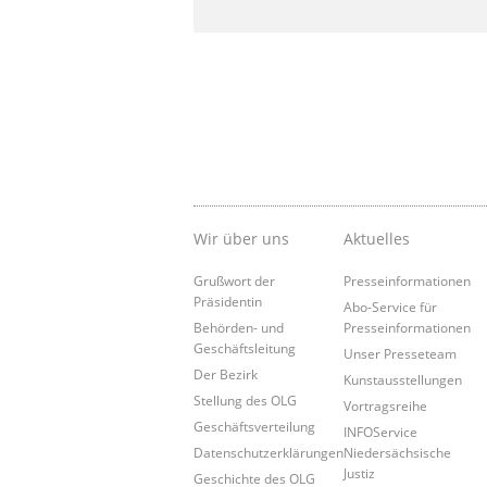
Wir über uns
Aktuelles
Grußwort der
Presseinformationen
Präsidentin
Abo-Service für
Behörden- und
Presseinformationen
Geschäftsleitung
Unser Presseteam
Der Bezirk
Kunstausstellungen
Stellung des OLG
Vortragsreihe
Geschäftsverteilung
INFOService
Datenschutzerklärungen
Niedersächsische
Justiz
Geschichte des OLG