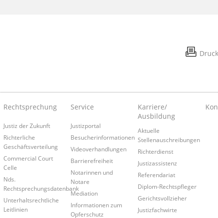
Druc
Rechtsprechung
Service
Karriere/
Kon
Ausbildung
Justiz der Zukunft
Justizportal
Aktuelle
Richterliche
Besucherinformationen
Stellenauschreibungen
Geschäftsverteilung
Videoverhandlungen
Richterdienst
Commercial Court
Barrierefreiheit
Justizassistenz
Celle
Notarinnen und
Referendariat
Nds.
Notare
Diplom-Rechtspfleger
Rechtsprechungsdatenbank
Mediation
Gerichtsvollzieher
Unterhaltsrechtliche
Informationen zum
Leitlinien
Justizfachwirte
Opferschutz