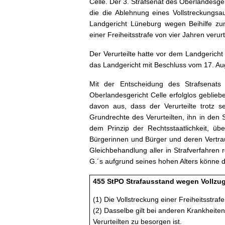
Celle. Der 3. Strafsenat des Oberlandesge
die die Ablehnung eines Vollstreckungs
Landgericht Lüneburg wegen Beihilfe zu
einer Freiheitsstrafe von vier Jahren verurt
Der Verurteilte hatte vor dem Landgerich
das Landgericht mit Beschluss vom 17. Au
Mit der Entscheidung des Strafsenats
Oberlandesgericht Celle erfolglos geblie
davon aus, dass der Verurteilte trotz s
Grundrechte des Verurteilten, ihn in den
dem Prinzip der Rechtsstaatlichkeit, übe
Bürgerinnen und Bürger und deren Vertraue
Gleichbehandlung aller in Strafverfahren 
G.´s aufgrund seines hohen Alters könne
455 StPO Strafausstand wegen Vollzug
(1) Die Vollstreckung einer Freiheitsstrafe
(2) Dasselbe gilt bei anderen Krankheite
Verurteilten zu besorgen ist.