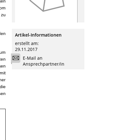
gen
vom
 zu
den
Artikel-Informationen
erstellt am:
29.11.2017
zum
E-Mail an
ten
Ansprechpartner/in
gen
mit
ner
die
sen