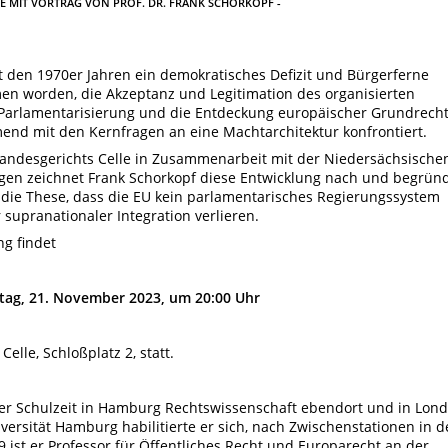
E MIT VORTRAG VON PROF. DR. FRANK SCHORKOPF -
t den 1970er Jahren ein demokratisches Defizit und Bürgerferne
men worden, die Ak­zeptanz und Legitimation des organisierten
Parlamentarisierung und die Entdeckung europäischer Grundrecht
nd mit den Kernfragen an eine Machtarchitektur konfron­tiert.
andesgerichts Celle in Zusammenarbeit mit der Niedersächsische
gen zeichnet Frank Schorkopf diese Entwicklung nach und begrün
– die These, dass die EU kein parlamenta­risches Regierungssystem
 supranationaler Integration verlieren.
g findet
tag, 21. November 2023, um 20:00 Uhr
elle, Schloßplatz 2, statt.
er Schulzeit in Hamburg Rechtswissen­schaft ebendort und in Lon
versität Hamburg habilitierte er sich, nach Zwischenstationen in d
09 ist er Professor für Öf­fentliches Recht und Europarecht an der