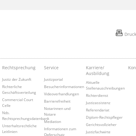
Druc
Rechtsprechung
Service
Karriere/
Kon
Ausbildung
Justiz der Zukunft
Justizportal
Aktuelle
Richterliche
Besucherinformationen
Stellenauschreibungen
Geschäftsverteilung
Videoverhandlungen
Richterdienst
Commercial Court
Barrierefreiheit
Justizassistenz
Celle
Notarinnen und
Referendariat
Nds.
Notare
Diplom-Rechtspfleger
Rechtsprechungsdatenbank
Mediation
Gerichtsvollzieher
Unterhaltsrechtliche
Informationen zum
Leitlinien
Justizfachwirte
Opferschutz