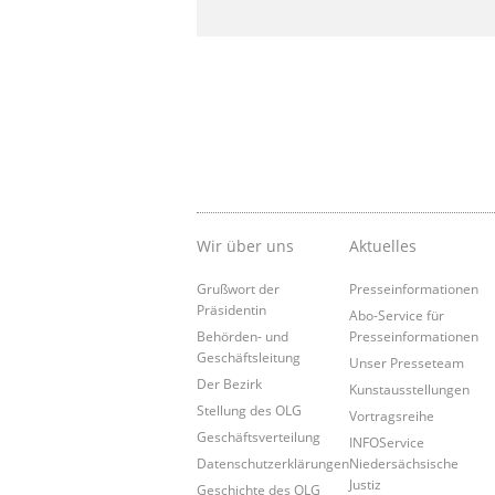
Wir über uns
Aktuelles
Grußwort der
Presseinformationen
Präsidentin
Abo-Service für
Behörden- und
Presseinformationen
Geschäftsleitung
Unser Presseteam
Der Bezirk
Kunstausstellungen
Stellung des OLG
Vortragsreihe
Geschäftsverteilung
INFOService
Datenschutzerklärungen
Niedersächsische
Justiz
Geschichte des OLG