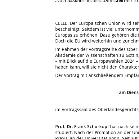
- VORTRAGSREIHE DES OBERLANDESGERICHTS CELL
CELLE. Der Europäischen Union wird sei
beschei­nigt. Seitdem ist viel unternom
Europas zu erhöhen. Dazu gehören die 
Doch die EU wird weiterhin und zunehme
Im Rahmen der Vortragsreihe des Oberl
Akademie der Wissenschaften zu Göttin
– mit Blick auf die Europawah­len 2024 
haben kann, will sie nicht den Charakter
Der Vortrag mit anschließendem Empfan
am Diens
im Vortragssaal des Oberlandesgerichts C
Prof. Dr. Frank Schorkopf
hat nach sein
studiert. Nach der Promotion an der Uni
Praxis, an der Universität Bonn. Seit 20