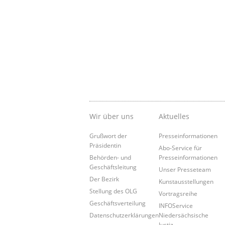
Wir über uns
Aktuelles
Grußwort der
Presseinformationen
Präsidentin
Abo-Service für
Behörden- und
Presseinformationen
Geschäftsleitung
Unser Presseteam
Der Bezirk
Kunstausstellungen
Stellung des OLG
Vortragsreihe
Geschäftsverteilung
INFOService
Datenschutzerklärungen
Niedersächsische
Justiz