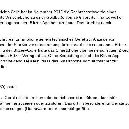
erichts Celle hat im November 2015 die Rechtsbeschwerde eines
ts Winsen/Luhe zu einer Geldbuße von 75 € verurteilt hatte, weil er
r sogenannten Blitzer-App benutzt hatte. Das Urteil ist damit
hrt, ein Smartphone sei ein technisches Gerät zur Anzeige von
der Straßenverkehrsordnung, falls darauf eine sogenannte Blitzer-
Nutzung der Blitzer-App erhalte das Smartphone über seine sonstigen Zwe
ines Blitzer-Warngerätes. Ohne Bedeutung sei, ob die Blitzer App
 Entscheidend sei allein, dass das Smartphone vom Autofahrer zur
lte.
O) lautet:
es Gerät nicht betreiben oder betriebsbereit mitführen, das dafür
hmen anzuzeigen oder zu stören. Das gilt insbesondere für Geräte z
tsmessungen (Radarwarn- oder Laserstörgeräte).