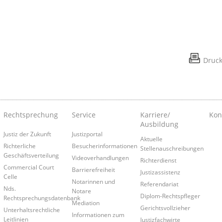
Druc
Rechtsprechung
Service
Karriere/
Kon
Ausbildung
Justiz der Zukunft
Justizportal
Aktuelle
Richterliche
Besucherinformationen
Stellenauschreibungen
Geschäftsverteilung
Videoverhandlungen
Richterdienst
Commercial Court
Barrierefreiheit
Justizassistenz
Celle
Notarinnen und
Referendariat
Nds.
Notare
Diplom-Rechtspfleger
Rechtsprechungsdatenbank
Mediation
Gerichtsvollzieher
Unterhaltsrechtliche
Informationen zum
Leitlinien
Justizfachwirte