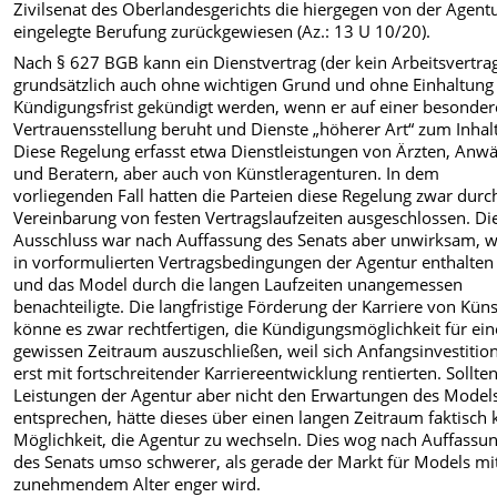
Zivilsenat des Oberlandesgerichts die hiergegen von der Agent
eingelegte Berufung zurückgewiesen (Az.: 13 U 10/20).
Nach § 627 BGB kann ein Dienstvertrag (der kein Arbeitsvertrag 
grundsätzlich auch ohne wichtigen Grund und ohne Einhaltung
Kündigungsfrist gekündigt werden, wenn er auf einer besonde
Vertrauensstellung beruht und Dienste „höherer Art“ zum Inhalt
Diese Regelung erfasst etwa Dienstleistungen von Ärzten, Anwä
und Beratern, aber auch von Künstleragenturen. In dem
vorliegenden Fall hatten die Parteien diese Regelung zwar durc
Vereinbarung von festen Vertragslaufzeiten ausgeschlossen. Di
Ausschluss war nach Auffassung des Senats aber unwirksam, we
in vorformulierten Vertragsbedingungen der Agentur enthalten
und das Model durch die langen Laufzeiten unangemessen
benachteiligte. Die langfristige Förderung der Karriere von Küns
könne es zwar rechtfertigen, die Kündigungsmöglichkeit für ei
gewissen Zeitraum auszuschließen, weil sich Anfangsinvestitio
erst mit fortschreitender Karriereentwicklung rentierten. Sollten
Leistungen der Agentur aber nicht den Erwartungen des Model
entsprechen, hätte dieses über einen langen Zeitraum faktisch 
Möglichkeit, die Agentur zu wechseln. Dies wog nach Auffassu
des Senats umso schwerer, als gerade der Markt für Models mi
zunehmendem Alter enger wird.